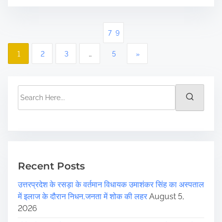
P
79
o
1
2
3
…
5
»
s
t
S
e
s
a
r
p
c
a
h
H
Recent Posts
g
e
उत्तरप्रदेश के रसड़ा के वर्तमान विधायक उमाशंकर सिंह का अस्पताल
r
i
में इलाज के दौरान निधन,जनता में शोक की लहर
August 5,
e
n
2026
.
.