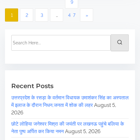
P
9
o
1
2
3
…
47
»
s
t
S
e
s
a
r
p
c
a
h
H
Recent Posts
g
e
उत्तरप्रदेश के रसड़ा के वर्तमान विधायक उमाशंकर सिंह का अस्पताल
r
i
में इलाज के दौरान निधन,जनता में शोक की लहर
August 5,
e
n
2026
.
.
a
छोटे लोहिया जनेश्वर मिश्रा की जयंती पर लखनऊ पहुंचे बलिया के
.
नेता पुष्प अर्पित कर किया नमन
August 5, 2026
t