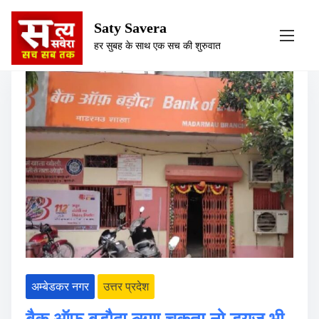
S
Category:
अम्बेडकर नगर
Saty Savera
k
हर सुबह के साथ एक सच की शुरुवात
i
p
t
o
c
o
n
t
e
n
t
अम्बेडकर नगर
उत्तर प्रदेश
बैक ऑफ बड़ौदा ऋण चुकता नो ड्यूज़ भी