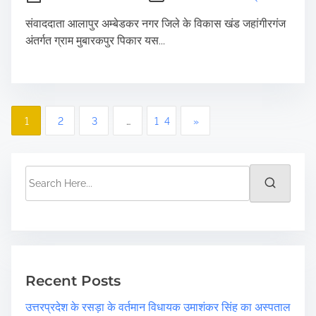
संवाददाता आलापुर अम्बेडकर नगर जिले के विकास खंड जहांगीरगंज
अंतर्गत ग्राम मुबारकपुर पिकार यस...
P
1
2
3
…
14
»
o
s
S
e
t
a
r
s
c
p
h
H
Recent Posts
a
e
उत्तरप्रदेश के रसड़ा के वर्तमान विधायक उमाशंकर सिंह का अस्पताल
r