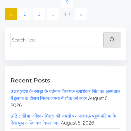
P
9
o
1
2
3
…
47
»
s
t
S
e
s
a
r
p
c
a
h
H
Recent Posts
g
e
उत्तरप्रदेश के रसड़ा के वर्तमान विधायक उमाशंकर सिंह का अस्पताल
r
i
में इलाज के दौरान निधन,जनता में शोक की लहर
August 5,
e
n
2026
.
.
a
छोटे लोहिया जनेश्वर मिश्रा की जयंती पर लखनऊ पहुंचे बलिया के
.
नेता पुष्प अर्पित कर किया नमन
August 5, 2026
t