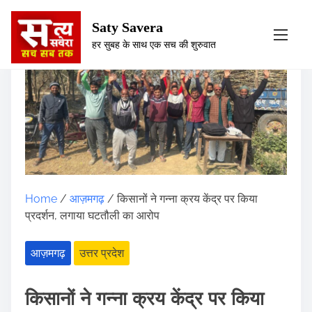
Saty Savera
S
हर सुबह के साथ एक सच की शुरुवात
k
i
p
t
o
c
o
n
t
Home
/
आज़मगढ़
/ किसानों ने गन्ना क्रय केंद्र पर किया
e
प्रदर्शन, लगाया घटतौली का आरोप
n
t
आज़मगढ़
उत्तर प्रदेश
किसानों ने गन्ना क्रय केंद्र पर किया