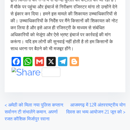
मैं मौके पर पहुंचा और इंचार्ज से निरीक्षण रजिस्टर मांगा तो उन्होंने देने
से इंकार कर दिया। हमने इस मामले की शिकायत उच्चाधिकारियों से
की। उच्चाधिकारियों के निर्देश पर मैंने किसानों की शिकायत को नोट
कर लिया है और इसे आज ही रजिस्ट्री के माध्यम से संबंधित
अधिकारियों को भेजूंगा और ऐसे भ्रष्ट इंचार्ज पर कार्रवाई की मांग
करूंगा। यदि हम लोगों की सुनवाई नहीं होती है तो हम किसानों के
साथ धरना पर बैठने को भी मजबूर होंगे।
F
W
G
X
T
Bl
a
h
m
el
o
c
at
ai
e
g
e
s
l
gr
g
b
A
a
er
P
<
अमेठी को मिला नया पुलिस कप्तान:
आजमगढ़ में 12वें अंतरराष्ट्रीय योग
o
p
m
सर्वानन टी संभालेंगे कमान, अपर्णा
दिवस का भव्य आयोजन 21 जून को
>
o
p
o
रजत कौशिक मिर्जापुर रवाना
k