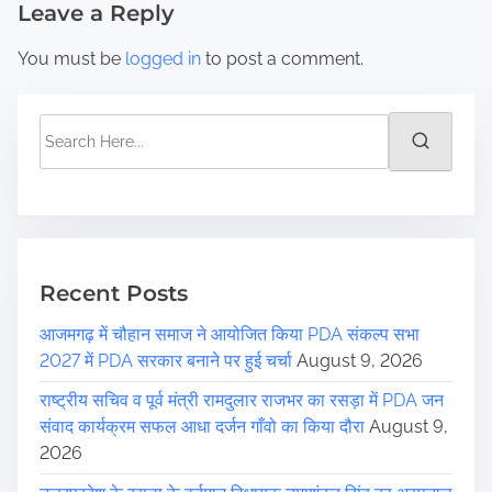
s
Leave a Reply
t
You must be
logged in
to post a comment.
s
n
S
e
a
a
r
v
c
i
h
H
Recent Posts
g
e
आजमगढ़ में चौहान समाज ने आयोजित किया PDA संकल्प सभा
r
a
2027 में PDA सरकार बनाने पर हुई चर्चा
August 9, 2026
e
t
.
राष्ट्रीय सचिव व पूर्व मंत्री रामदुलार राजभर का रसड़ा में PDA जन
.
संवाद कार्यक्रम सफल आधा दर्जन गाँवो का किया दौरा
August 9,
i
.
2026
o