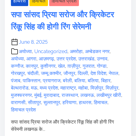
हाथरस
हिमाचल
हिमाचल प्रदेश
सपा सांसद प्रिया सरोज और क्रिकेटर
रिंकू सिंह की होगी रिंग सेरेमनी
June 8, 2025
अयोध्या
,
Uncategorized
,
अमरोहा
,
अम्बेडकर नगर
,
अयोध्या
,
आगरा
,
आज़मगढ़
,
उत्तर प्रदेश
,
उत्तराखंड
,
उन्नाव
,
कन्नौज
,
कानपुर
,
कुशीनगर
,
खेल
,
ग़ाज़ीपुर
,
गुजरात
,
गोण्डा
,
गोरखपुर
,
चंदौली
,
जम्मू कश्मीर
,
जौनपुर
,
दिल्ली
,
देश विदेश
,
नेपाल
,
पंजाब
,
पाकिस्तान
,
प्रयागराज
,
बरेली
,
बलिया
,
बलिया
,
बिहार
,
बेल्थरारोड
,
मऊ
,
मध्य प्रदेश
,
महाराष्ट्र
,
महोबा
,
मिर्ज़ापुर
,
मिर्ज़ापुर
,
मुजफ्फरनगर
,
मुंबई
,
मुरादाबाद
,
राजस्थान
,
लखनऊ
,
लखीमपुर खीरी
,
वाराणसी
,
सीतापुर
,
सुल्तानपुर
,
हरियाणा
,
हाथरस
,
हिमाचल
,
हिमाचल प्रदेश
सपा सांसद प्रिया सरोज और क्रिकेटर रिंकू सिंह की होगी रिंग
सेरेमनी लखनऊ के...