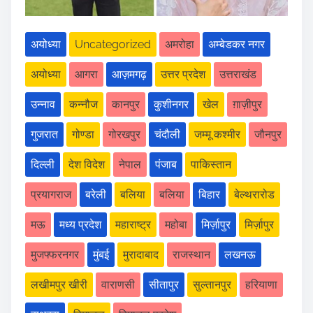
अयोध्या
Uncategorized
अमरोहा
अम्बेडकर नगर
अयोध्या
आगरा
आज़मगढ़
उत्तर प्रदेश
उत्तराखंड
उन्नाव
कन्नौज
कानपुर
कुशीनगर
खेल
ग़ाज़ीपुर
गुजरात
गोण्डा
गोरखपुर
चंदौली
जम्मू कश्मीर
जौनपुर
दिल्ली
देश विदेश
नेपाल
पंजाब
पाकिस्तान
प्रयागराज
बरेली
बलिया
बलिया
बिहार
बेल्थरारोड
मऊ
मध्य प्रदेश
महाराष्ट्र
महोबा
मिर्ज़ापुर
मिर्ज़ापुर
मुजफ्फरनगर
मुंबई
मुरादाबाद
राजस्थान
लखनऊ
लखीमपुर खीरी
वाराणसी
सीतापुर
सुल्तानपुर
हरियाणा