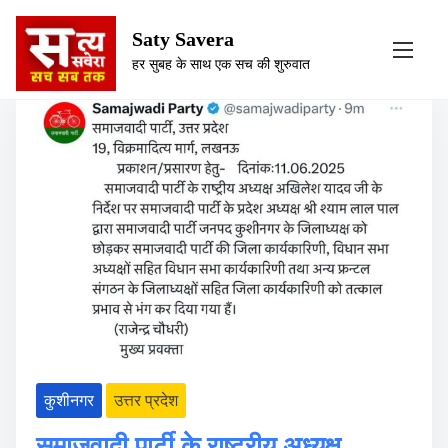
S
Category:
कुशीनगर
Saty Savera
k
हर सुबह के साथ एक सच की शुरुवात
i
p
t
o
c
o
n
t
e
n
t
कुशीनगर
उत्तर प्रदेश
समाजवादी पार्टी के राष्ट्रीय अध्यक्ष