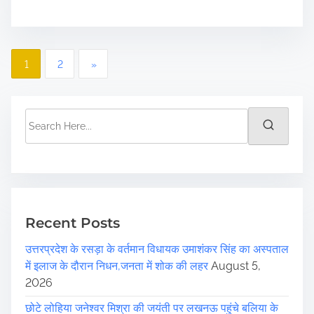
P
1
2
»
o
s
S
e
t
a
r
s
c
p
h
H
Recent Posts
a
e
उत्तरप्रदेश के रसड़ा के वर्तमान विधायक उमाशंकर सिंह का अस्पताल
r
g
में इलाज के दौरान निधन,जनता में शोक की लहर
August 5,
e
i
2026
.
.
छोटे लोहिया जनेश्वर मिश्रा की जयंती पर लखनऊ पहुंचे बलिया के